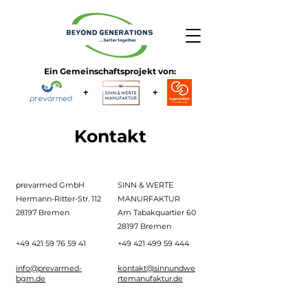
Ein Gemeinschaftsprojekt von:
+
+
Kontakt
prevarmed GmbH
SINN & WERTE
Hermann-Ritter-Str. 112
MANURFAKTUR
28197 Bremen
Am Tabakquartier 60
28197 Bremen
+49 421 59 76 59 41
+49 421 499 59 444
info@prevarmed-
kontakt@sinnundwe
bgm.de
rtemanufaktur.de